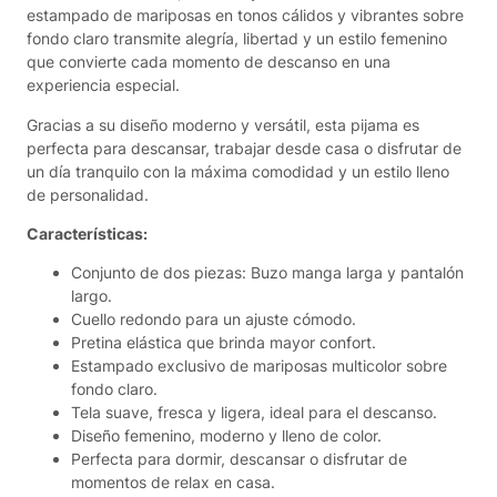
a
estampado de mariposas en tonos cálidos y vibrantes sobre
s
fondo claro transmite alegría, libertad y un estilo femenino
E
que convierte cada momento de descanso en una
n
experiencia especial.
c
Gracias a su diseño moderno y versátil, esta pijama es
a
perfecta para descansar, trabajar desde casa o disfrutar de
n
un día tranquilo con la máxima comodidad y un estilo lleno
t
de personalidad.
a
d
Características:
a
s
Conjunto de dos piezas: Buzo manga larga y pantalón
c
largo.
a
Cuello redondo para un ajuste cómodo.
n
Pretina elástica que brinda mayor confort.
t
Estampado exclusivo de mariposas multicolor sobre
i
fondo claro.
d
Tela suave, fresca y ligera, ideal para el descanso.
a
Diseño femenino, moderno y lleno de color.
d
Perfecta para dormir, descansar o disfrutar de
momentos de relax en casa.