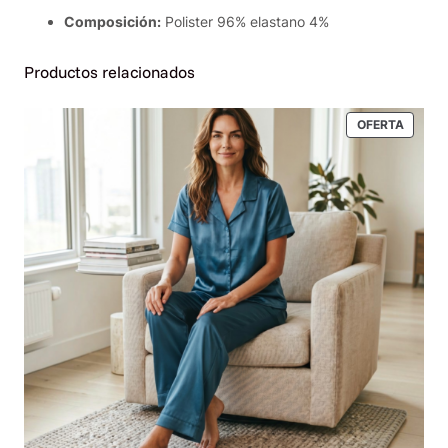
Composición:
Polister 96% elastano 4%
Productos relacionados
PRODU
OFERTA
EN
OFERT