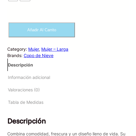
P
Añadir Al Carrito
i
j
a
Category:
Mujer
, 
Mujer – Larga
m
Brands:
Copo de Nieve
a
B
Descripción
u
z
Información adicional
o
-
Valoraciones (0)
M
a
Tabla de Medidas
r
i
Descripción
p
o
s
Combina comodidad, frescura y un diseño lleno de vida. Su