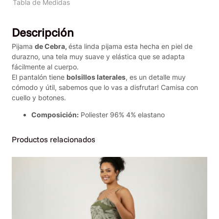
R
Tabla de Medidas
o
s
Descripción
a
d
Pijama
de Cebra,
ésta linda pijama esta hecha en piel de
a
durazno, una tela muy suave y elástica que se adapta
C
fácilmente al cuerpo.
o
El pantalón tiene
bolsillos laterales
, es un detalle muy
r
cómodo y útil, sabemos que lo vas a disfrutar! Camisa con
t
cuello y botones.
a
c
Composición:
Poliester 96% 4% elastano
a
n
Productos relacionados
t
i
d
a
d