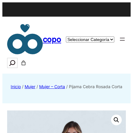
copo
Categorías
del
producto
Search
Inicio
/
Mujer
/
Mujer – Corta
/ Pijama Cebra Rosada Corta