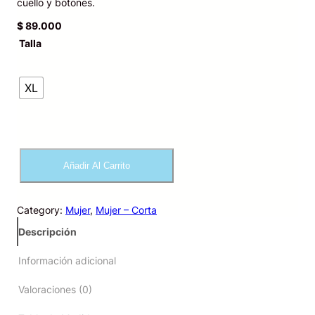
cuello y botones.
$
89.000
Talla
XL
P
Añadir Al Carrito
i
j
a
Category:
Mujer
, 
Mujer – Corta
m
a
Descripción
C
e
Información adicional
b
r
Valoraciones (0)
a