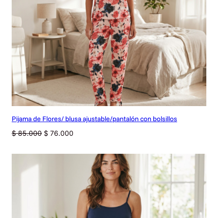
Pijama de Flores/ blusa ajustable/pantalón con bolsillos
Original
Current
$
85.000
$
76.000
price
price
was:
is:
$ 85.000.
$ 76.000.