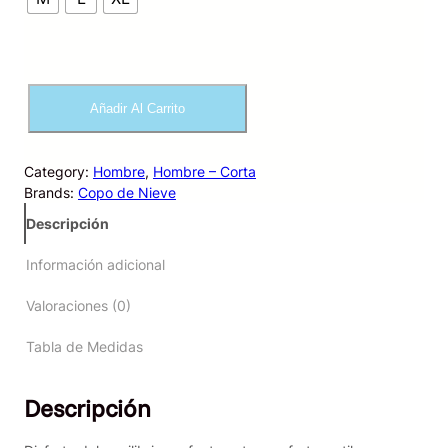
P
Añadir Al Carrito
i
j
a
Category:
Hombre
, 
Hombre – Corta
m
Brands:
Copo de Nieve
a
H
Descripción
o
m
Información adicional
b
r
Valoraciones (0)
e
C
Tabla de Medidas
o
r
Descripción
t
o