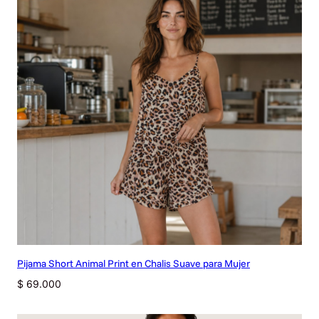
a
d
Pijama Short Animal Print en Chalis Suave para Mujer
$
69.000