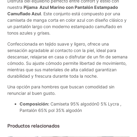
l
Disfruta del equilibrio perfecto entre confort y estilo con
a
nuestra
Pijama Azul Marino con Pantalón Estampado
r
Camuflado Azul
. Este conjunto está compuesto por una
g
camiseta de manga corta en color azul con diseño clásico y
o
un pantalón largo con moderno estampado camuflado en
e
tonos azules y grises.
s
Confeccionada en tejido suave y ligero, ofrece una
t
sensación agradable al contacto con la piel, ideal para
a
descansar, relajarse en casa o disfrutar de un fin de semana
m
cómodo. Su ajuste cómodo permite libertad de movimiento,
p
mientras que sus materiales de alta calidad garantizan
a
durabilidad y frescura durante toda la noche.
d
o
Una opción para hombres que buscan comodidad sin
c
renunciar al buen gusto.
a
m
Composición:
Camiseta 95% algodón0 5% Lycra ,
u
Pantalón 65% pol 35% algodón
f
l
Productos relacionados
a
d