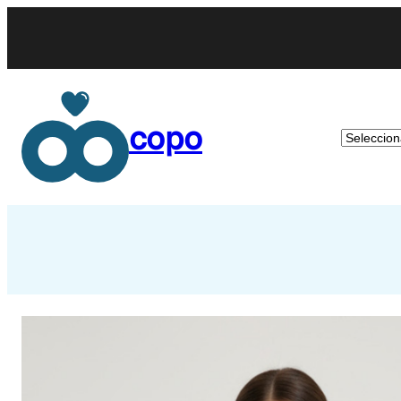
copo
Categorí
del
product