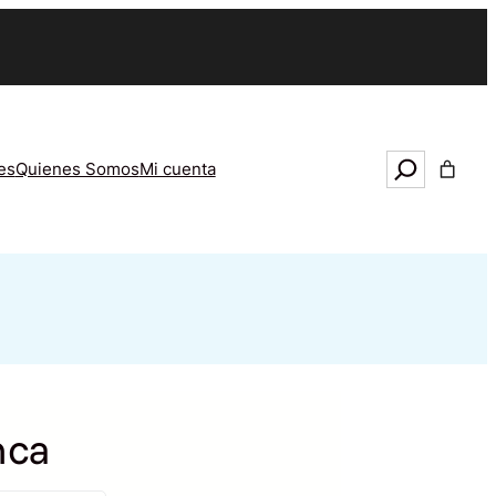
Search
es
Quienes Somos
Mi cuenta
nca