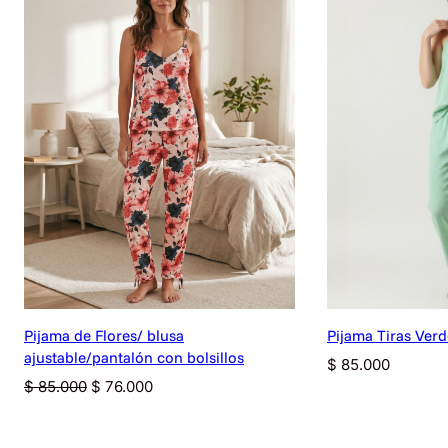
OFERTA
Pijama de Flores/ blusa
Pijama Tiras Verd
ajustable/pantalón con bolsillos
$
85.000
Original
Current
$
85.000
$
76.000
price
price
was:
is: