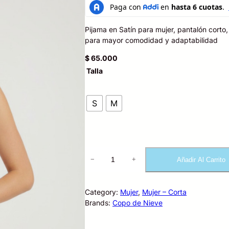
Pijama en Satín para mujer, pantalón corto,
para mayor comodidad y adaptabilidad
$
65.000
Talla
S
M
P
Añadir Al Carrito
−
+
i
j
a
Category:
Mujer
, 
Mujer – Corta
m
Brands:
Copo de Nieve
a
S
a