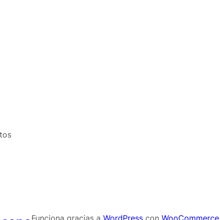
tos
Funciona gracias a
WordPress
con
WooCommerce