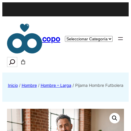
copo
Categorías
del
producto
Search
Inicio
/
Hombre
/
Hombre – Larga
/ Pijama Hombre Futbolera