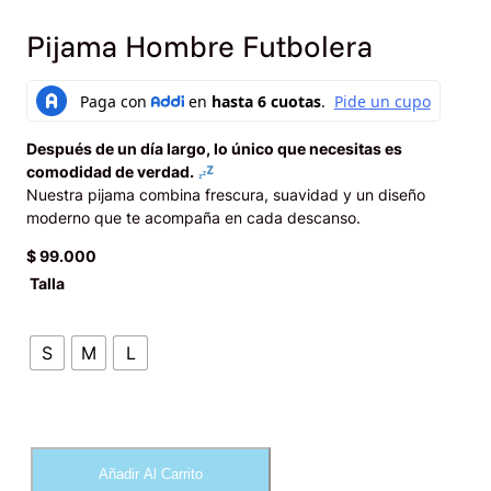
Pijama Hombre Futbolera
Después de un día largo, lo único que necesitas es
comodidad de verdad.
Nuestra pijama combina frescura, suavidad y un diseño
moderno que te acompaña en cada descanso.
$
99.000
Talla
S
M
L
P
Añadir Al Carrito
i