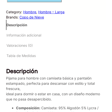
j
a
Category:
Hombre
, 
Hombre – Larga
m
Brands:
Copo de Nieve
a
H
Descripción
o
m
Información adicional
b
r
Valoraciones (0)
e
F
Tabla de Medidas
u
t
Descripción
b
o
Pijama para hombre con camiseta básica y pantalón
l
estampado, perfecta para descansar con estilo y total
e
frescura,
r
ideal para dormir o estar en casa, con un diseño moderno
a
que no pasa desapercibido.
c
a
Composición:
Camiseta: 95% Algodón 5% Lycra /