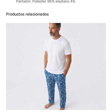
n
Pantalón: Poliester 96% elastano 4%
t
i
Productos relacionados
d
a
d